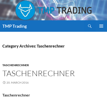
Search
TMP Trading
SKIP
PRIMAR
TO
MENU
CONTENT
Category Archives: Taschenrechner
TASCHENRECHNER
TASCHENRECHNER
20. MARCH 2016
Taschenrechner