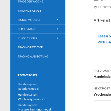
TRADE DER WOCHE
29. OCTO
TRADING SIGNALE
Artikel is
SIGNAL MODELLE
PERFORMANCE
Lesen S
KURSE / TOOLS
2018, 
TRADING RATGEBER
TRADING AUSSTATTUNG
Post
PREVIOUS 
navig
RECENT POSTS
Handelssig
Handelssystem
NEXT POST
Rotationsmodell
Wochensign
Handelssystem
Wochensignalmodell
Handelssystem
Mustererkennungsmodell