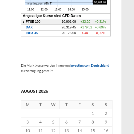
Die Marktkurse werden Ihnen von
Investing.com Deutschland
zur Verfügung gestellt.
AUGUST 2026
M
T
W
T
F
S
S
1
2
3
4
5
6
7
8
9
10
11
12
13
14
15
16