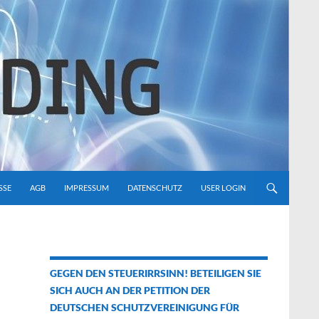
SSE
AGB
IMPRESSUM
DATENSCHUTZ
USER LOGIN
GEGEN DEN STEUERIRRSINN! BETEILIGEN SIE
SICH AUCH AN DER PETITION DER
DEUTSCHEN SCHUTZVEREINIGUNG FÜR