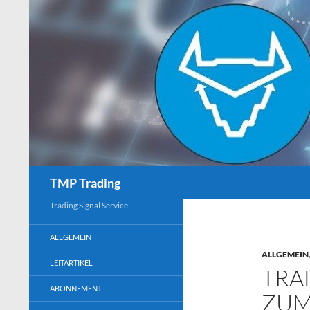
Search
TMP Trading
Trading Signal Service
ALLGEMEIN
ALLGEMEIN
LEITARTIKEL
TRA
ABONNEMENT
ZUM 